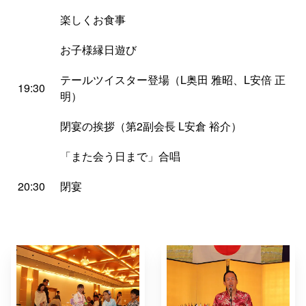
楽しくお食事
お子様縁日遊び
テールツイスター登場（L奥田 雅昭、L安倍 正
19:30
明）
閉宴の挨拶（第2副会長 L安倉 裕介）
「また会う日まで」合唱
20:30
閉宴